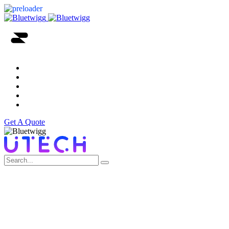
Home
About Us
Services
Blog
Contact Us
Get A Quote
Vulkan Vegas 25 
Home
>
Blog
>
Bl