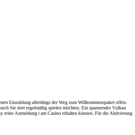
r ersten Einzahlung allerdings der Weg zum Willkommenspaket offen.
urch Sie dort regelmäßig spielen möchten. Ein spannender Vulkan
y reine Anmeldung i am Casino erhalten können. Für die Aktivierung