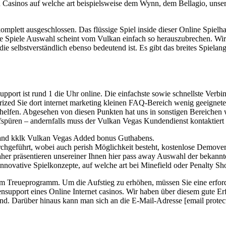
en Casinos auf welche art beispielsweise dem Wynn, dem Bellagio, uns
komplett ausgeschlossen. Das flüssige Spiel inside dieser Online Spielh
ige Spiele Auswahl scheint vom Vulkan einfach so herauszubrechen. Wi
 selbstverständlich ebenso bedeutend ist. Es gibt das breites Spielange
rt ist rund 1 die Uhr online. Die einfachste sowie schnellste Verbind
rized Sie dort internet marketing kleinen FAQ-Bereich wenig geeignete
rhelfen. Abgesehen von diesen Punkten hat uns in sonstigen Bereichen
aufspüren – andernfalls muss der Vulkan Vegas Kundendienst kontaktiert
stand kklk Vulkan Vegas Added bonus Guthabens.
rchgeführt, wobei auch perish Möglichkeit besteht, kostenlose Demove
 präsentieren unsereiner Ihnen hier pass away Auswahl der bekanntest
 innovative Spielkonzepte, auf welche art bei Minefield oder Penalty Sh
serem Treueprogramm. Um die Aufstieg zu erhöhen, müssen Sie eine er
support eines Online Internet casinos. Wir haben über diesem gute E
sind. Darüber hinaus kann man sich an die E-Mail-Adresse [email prote