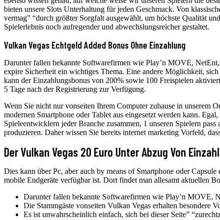
ebenso wissen genau, auf welche weise wir unseren Spielern die be
bieten unsere Slots Unterhaltung für jeden Geschmack. Von klassische
vermag” “durch größter Sorgfalt ausgewählt, um höchste Qualität und 
Spielerlebnis noch aufregender und abwechslungsreicher gestaltet.
Vulkan Vegas Echtgeld Added Bonus Ohne Einzahlung
Darunter fallen bekannte Softwarefirmen wie Play’n MOVE, NetEnt, 
expire Sicherheit ein wichtiges Thema. Eine andere Möglichkeit, sich
kann der Einzahlungsbonus von 200% sowie 100 Freispielen aktiviert
5 Tage nach der Registrierung zur Verfügung.
Wenn Sie nicht nur vonseiten Ihrem Computer zuhause in unserem On-l
modernen Smartphone oder Tablet aus eingesetzt werden kann. Egal, ob
Spieleentwicklern jeder Branche zusammen, 1 unseren Spielern pass a
produzieren. Daher wissen Sie bereits internet marketing Vorfeld, 
Der Vulkan Vegas 20 Euro Unter Abzug Von Einzah
Dies kann über Pc, aber auch by means of Smartphone oder Capsule e
mobile Endgeräte verfügbar ist. Dort findet man allesamt aktuellen
Darunter fallen bekannte Softwarefirmen wie Play’n MOVE, N
Die Stammgäste vonseiten Vulkan Vegas erhalten besondere Vo
Es ist unwahrscheinlich einfach, sich bei dieser Seite” “zure