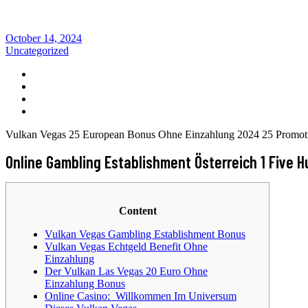
October 14, 2024
Uncategorized
Vulkan Vegas 25 European Bonus Ohne Einzahlung 2024 25 Promot
Online Gambling Establishment Österreich 1 Five H
Content
Vulkan Vegas Gambling Establishment Bonus
Vulkan Vegas Echtgeld Benefit Ohne
Einzahlung
Der Vulkan Las Vegas 20 Euro Ohne
Einzahlung Bonus
Online Casino: Willkommen Im Universum