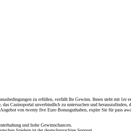
“Bonusbedingungen zu erfüllen, verfällt Ihr Gewinn. Ihnen steht mit 1e
das Casinoportal unverbindlich zu untersuchen und herauszufinden, d
 Angebot von twenty five Euro Bonusguthaben, expire Sie für pass awa
 Unterhaltung und hohe Gewinnchancen.
eutschen Spielern ist der deutschsprachige Support.