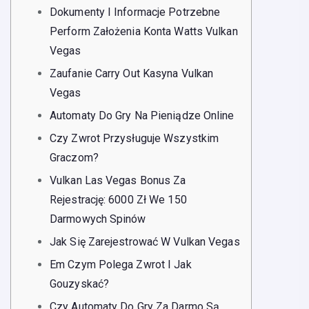
Dokumenty I Informacje Potrzebne
Perform Założenia Konta Watts Vulkan
Vegas
Zaufanie Carry Out Kasyna Vulkan
Vegas
Automaty Do Gry Na Pieniądze Online
Czy Zwrot Przysługuje Wszystkim
Graczom?
Vulkan Las Vegas Bonus Za
Rejestrację: 6000 Zł We 150
Darmowych Spinów
Jak Się Zarejestrować W Vulkan Vegas
Em Czym Polega Zwrot I Jak
Gouzyskać?
Czy Automaty Do Gry Za Darmo Są