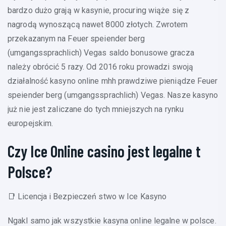
bardzo dużo grają w kasynie, procuring wiąże się z
nagrodą wynoszącą nawet 8000 złotych. Zwrotem
przekazanym na Feuer speiender berg
(umgangssprachlich) Vegas saldo bonusowe gracza
należy obrócić 5 razy. Od 2016 roku prowadzi swoją
działalność kasyno online mhh prawdziwe pieniądze Feuer
speiender berg (umgangssprachlich) Vegas. Nasze kasyno
już nie jest zaliczane do tych mniejszych na rynku
europejskim.
Czy Ice Online casino jest legalne t
Polsce?
📑 Licencja i Bezpieczeń stwo w Ice Kasyno
Ngakl samo jak wszystkie kasyna online legalne w polsce.