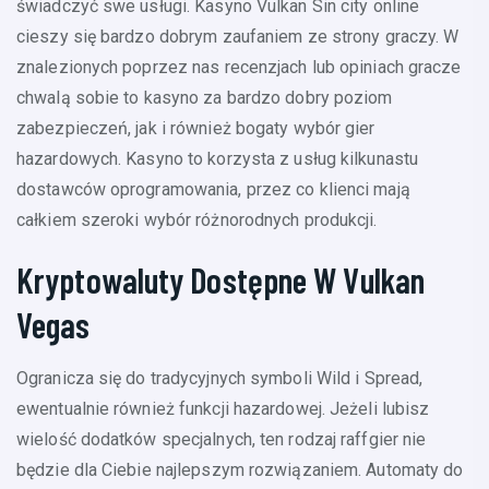
świadczyć swe usługi. Kasyno Vulkan Sin city online
cieszy się bardzo dobrym zaufaniem ze strony graczy. W
znalezionych poprzez nas recenzjach lub opiniach gracze
chwalą sobie to kasyno za bardzo dobry poziom
zabezpieczeń, jak i również bogaty wybór gier
hazardowych. Kasyno to korzysta z usług kilkunastu
dostawców oprogramowania, przez co klienci mają
całkiem szeroki wybór różnorodnych produkcji.
Kryptowaluty Dostępne W Vulkan
Vegas
Ogranicza się do tradycyjnych symboli Wild i Spread,
ewentualnie również funkcji hazardowej. Jeżeli lubisz
wielość dodatków specjalnych, ten rodzaj raffgier nie
będzie dla Ciebie najlepszym rozwiązaniem. Automaty do