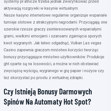
systemy pł atnicze trzeba jednak zweryfikować przed
aktywacją rozgrywki w kasynie wirtualnym.
Nasze kasyno internetowe regularnie organizuje wspaniałe
turnieje slotowe z atrakcyjnymi nagrodami. Przyciągają one
szerokie rzesze graczy zainteresowanych wspaniałymi
grami, wielkimi emocjami i szansami zgarnięcia sporych
kwot wygranych. Jak łatwo odgadnąć, Vulkan Las vegas
Casino zapewnia graczom mnóstwo korzyści tworząc
bonusy przyciągające mnóstwo użytkowników. Produkcje
ght oparte są na losowości, a można w nich obstawiać
zwycięzcę wyścigu, wygranego w grę papier i nożyce czy
też skorzystać po prostu z wirtualnej zdrapki.
Czy Istnieją Bonusy Darmowych
Spinów Na Automaty Hot Spot?