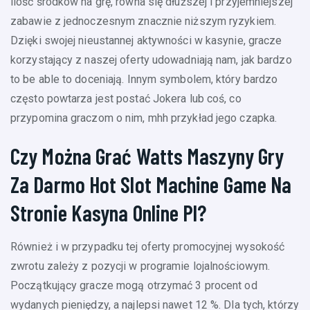
ilość środków na grę, równa się dłuższej i przyjemniejszej
zabawie z jednoczesnym znacznie niższym ryzykiem.
Dzięki swojej nieustannej aktywności w kasynie, gracze
korzystający z naszej oferty udowadniają nam, jak bardzo
to be able to doceniają. Innym symbolem, który bardzo
często powtarza jest postać Jokera lub coś, co
przypomina graczom o nim, mhh przykład jego czapka.
Czy Można Grać Watts Maszyny Gry
Za Darmo Hot Slot Machine Game Na
Stronie Kasyna Online Pl?
Również i w przypadku tej oferty promocyjnej wysokość
zwrotu zależy z pozycji w programie lojalnościowym.
Początkujący gracze mogą otrzymać 3 procent od
wydanych pieniędzy, a najlepsi nawet 12 %. Dla tych, którzy