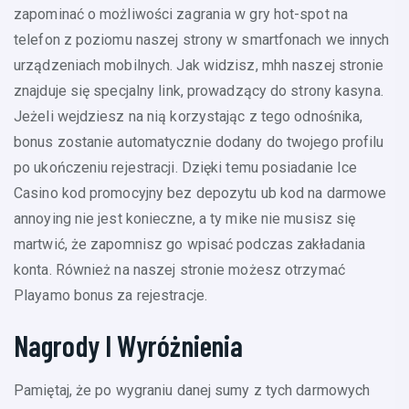
zapominać o możliwości zagrania w gry hot-spot na
telefon z poziomu naszej strony w smartfonach we innych
urządzeniach mobilnych. Jak widzisz, mhh naszej stronie
znajduje się specjalny link, prowadzący do strony kasyna.
Jeżeli wejdziesz na nią korzystając z tego odnośnika,
bonus zostanie automatycznie dodany do twojego profilu
po ukończeniu rejestracji. Dzięki temu posiadanie Ice
Casino kod promocyjny bez depozytu ub kod na darmowe
annoying nie jest konieczne, a ty mike nie musisz się
martwić, że zapomnisz go wpisać podczas zakładania
konta. Również na naszej stronie możesz otrzymać
Playamo bonus za rejestracje.
Nagrody I Wyróżnienia
Pamiętaj, że po wygraniu danej sumy z tych darmowych