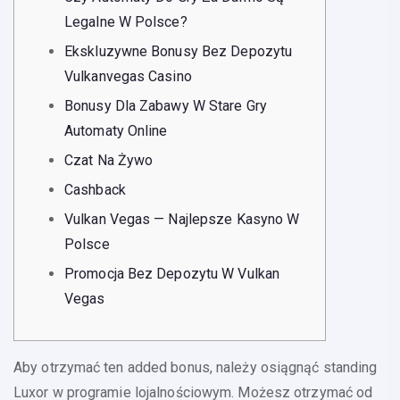
Legalne W Polsce?
Ekskluzywne Bonusy Bez Depozytu
Vulkanvegas Casino
Bonusy Dla Zabawy W Stare Gry
Automaty Online
Czat Na Żywo
Cashback
Vulkan Vegas — Najlepsze Kasyno W
Polsce
Promocja Bez Depozytu W Vulkan
Vegas
Aby otrzymać ten added bonus, należy osiągnąć standing
Luxor w programie lojalnościowym. Możesz otrzymać od