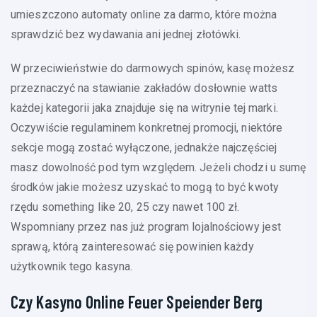
umieszczono automaty online za darmo, które można
sprawdzić bez wydawania ani jednej złotówki.
W przeciwieństwie do darmowych spinów, kasę możesz
przeznaczyć na stawianie zakładów dosłownie watts
każdej kategorii jaka znajduje się na witrynie tej marki.
Oczywiście regulaminem konkretnej promocji, niektóre
sekcje mogą zostać wyłączone, jednakże najczęściej
masz dowolność pod tym względem. Jeżeli chodzi u sumę
środków jakie możesz uzyskać to mogą to być kwoty
rzędu something like 20, 25 czy nawet 100 zł.
Wspomniany przez nas już program lojalnościowy jest
sprawą, którą zainteresować się powinien każdy
użytkownik tego kasyna.
Czy Kasyno Online Feuer Speiender Berg