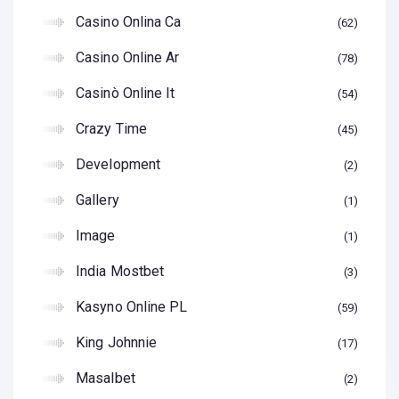
Casino Onlina Ca
62
Casino Online Ar
78
Casinò Online It
54
Crazy Time
45
Development
2
Gallery
1
Image
1
India Mostbet
3
Kasyno Online PL
59
King Johnnie
17
Masalbet
2