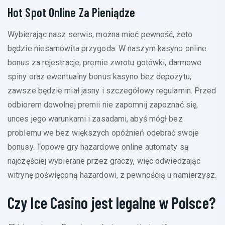
Hot Spot Online Za Pieniądze
Wybierając nasz serwis, można mieć pewność, żeto
będzie niesamowita przygoda. W naszym kasyno online
bonus za rejestracje, premie zwrotu gotówki, darmowe
spiny oraz ewentualny bonus kasyno bez depozytu,
zawsze będzie miał jasny i szczegółowy regulamin. Przed
odbiorem dowolnej premii nie zapomnij zapoznać się,
unces jego warunkami i zasadami, abyś mógł bez
problemu we bez większych opóźnień odebrać swoje
bonusy. Topowe gry hazardowe online automaty są
najczęściej wybierane przez graczy, więc odwiedzając
witrynę poświęconą hazardowi, z pewnością u namierzysz.
Czy Ice Casino jest legalne w Polsce?