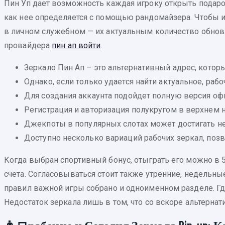
Пин Уп дает возможность каждая игроку открыть подарочн
как нее определяется с помощью рандомайзера. Чтобы и
в личном служебном — их актуальным количество обновля
провайдера
пин ап войти
.
Зеркало Пин Ап – это альтернативный адрес, котор
Однако, если только удается найти актуальное, раб
Для создания аккаунта подойдет полную версия офи
Регистрация и авторизация полукругом в верхнем 
Джекпоты в популярных слотах может достигать не
Доступно несколько вариаций рабочих зеркал, позв
Когда выбран спортивный бонус, отыграть его можно в
счета. Согласовываться стоит также утренние, недельны
правил важной игры собрано и одноименном разделе. Где
Недостаток зеркала лишь в том, что со вскоре альтернат