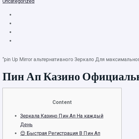
Uncategorized
“pin Up Mirror альтернативного Зеркало Для максимальн
Пин Ап Казино Официаль
Content
Зеркала Казино Пин Ап На каждый
День
😊 Быстрая Регистрация В Пин Ап