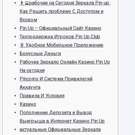
👨‍💻рабочие на Сегодня Зеркала Pin-up:
Как Решить проблему С Доступом и
Входом
Pin Up – Официальный Сайт Казино
Техподдержка Игроков Pin Up Club
🍦 Удобное Мобильное Приложение
Бонусные Деньги
Рабочее Зеркало Онлайн Казино Pin Up
На сегодня
Pincoins И Система Привилегий
Аккаунта
Правила И Условия
Казино
Пополнение Депозита и Вывод
Выигрыша в Интернет Казино Pin Up
актуальные Официальные Зеркала