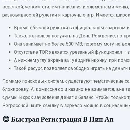
версткой, четким стилем написания и элементами меню,
разновидностей рулетки и карточных игр. Имеется шир
Кроме обычной рулетки в официальном азартном ин
Также их нельзя получить на День Рождение, по пр
Она занимает не более 500 MB, поэтому могу не вол
Отсутствие TOR является урезанный функционал – з
А нижнем углу экрана вы увидите иконку, при пом
Такой ресурс позволяет свободно играть на деньги
Помимо поисковых систем, существуют тематические сайт
блокировку. А, комиссия со и казино не взимается, вне
суммы и срок зачисления денег и баланс. Чтобы только
Регрессной найти ссылку в зеркало можно в социальных 
😊 Быстрая Регистрация В Пин Ап