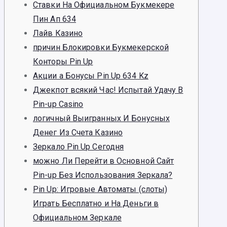
Ставки На Официальном Букмекере
Пин Ап 634
Лайв Казино
причин Блокировки Букмекерской
Конторы Pin Up
Акции а Бонусы Pin Up 634 Kz
Джекпот всякий Час! Испытай Удачу В
Pin-up Casino
логичный Выигранных И Бонусных
Денег Из Счета Казино
Зеркало Pin Up Сегодня
можно Ли Перейти в Основной Сайт
Pin-up Без Использования Зеркала?
Pin Up: Игровые Автоматы (слоты)
Играть Бесплатно и На Деньги в
Официальном Зеркале