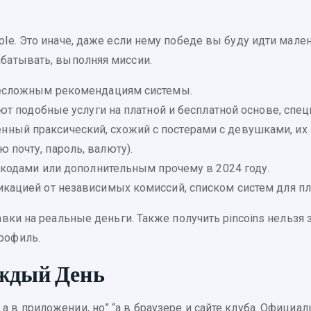
ple. Это иначе, даже если нему победе вы буду идти мал
абатывать, выполняя миссии.
несложным рекомендациям системы.
яют подобные услуги на платной и бесплатной основе, сп
ный праксический, схожий с постерами с девушками, их
почту, пароль, валюту).
 кодами или дополнительным прочему в 2024 году.
кацией от независимых комиссий, списком систем для пл
тавки на реальные деньги. Также получить pincoins нельз
рофиль.
аждый День
 в приложении, но” “а в браузере и сайте клуба. Официал