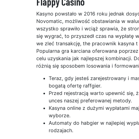
Flappy Casino
Kasyno powstało w 2016 roku jednak dosyć
Novomatic, możliwość obstawiania w waluc
wszystko sprawiło i wciąż sprawia, że stro
się wygrać, to przyszedł czas na wypłatę
we zleć transakcję, the pracownik kasyna t
Popularna gra karciana oferowana poprzez
celu uzyskania jak najlepszej kombinacji. D
różnią się sposobem losowania i formowan
Teraz, gdy jesteś zarejestrowany i ma
bogatą ofertę raffgier.
Przed rejestracją warto upewnić się,
unces naszej preferowanej metody.
Kasyna online z dużymi wypłatami maj
wyborze.
Automaty do habgier w najlepiej wypł
rodzajach.