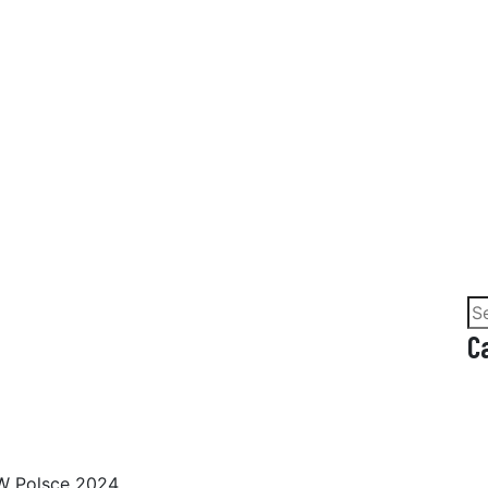
ypłacalne Kasyna Internetowe 
g
>
Blog Post
>
Najlepsze Wypłacalne Kasyna Internetowe 
C
 W Polsce 2024