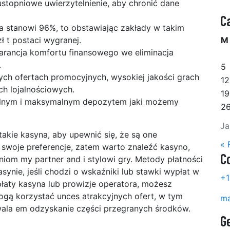
stopniowe uwierzytelnienie, aby chronić dane
C
na stanowi 96%, to obstawiając zakłady w takim
ł t postaci wygranej.
M
arancja komfortu finansowego we eliminacja
.
5
ch ofertach promocyjnych, wysokiej jakości grach
12
h lojalnościowych.
19
alnym i maksymalnym depozytem jaki możemy
2
Ja
akie kasyna, aby upewnić się, że są one
« 
swoje preferencje, zatem warto znaleźć kasyno,
C
iom my partner and i stylowi gry. Metody płatności
ynie, jeśli chodzi o wskaźniki lub stawki wypłat w
+
aty kasyna lub prowizje operatora, możesz
ogą korzystać unces atrakcyjnych ofert, w tym
ma
ala em odzyskanie części przegranych środków.
G