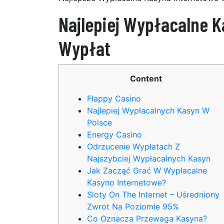
Najlepiej Wypłacalne K
Wypłat
Content
Flappy Casino
Najlepiej Wypłacalnych Kasyn W
Polsce
Energy Casino
Odrzucenie Wypłatach Z
Najszybciej Wypłacalnych Kasyn
Jak Zacząć Grać W Wypłacalne
Kasyno Internetowe?
Sloty On The Internet – Uśredniony
Zwrot Na Poziomie 95%
Co Oznacza Przewaga Kasyna?