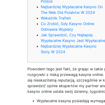
Polsce
Najbardziej Wypłacalne Kasyno On
The Web Dla Polaków W 2024
Wskaźnik Trafień
Co Zrobić, Gdy Kasyno Online
Odmawia Wypłaty
Jak Sprawdzić, Czy Najlepiej
Wypłacalne Kasyno Jest Wypłacaln
Najbardziej Wypłacalne Kasyno
Sloty W 2024
Powodem tego jest fakt, że grając w takie
rozgrywki z niską przewagą kasyna online. 
się nieskazitelną reputacją, szczególnie 
sprawdzić opinie ekspertów my partner and
kasyno online ustala swój dzienny, tygodni
Wypłacalne kasyna posiadają wymagan