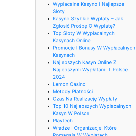
Wypłacalne Kasyno I Najlepsze
Sloty
Kasyno Szybkie Wypłaty – Jak
Zgłosić Prośbę O Wypłatę?
Top Sloty W Wypłacalnych
Kasynach Online
Promocje I Bonusy W Wypłacalnych
Kasynach
Najlepszych Kasyn Online Z
Najlepszymi Wypłatami T Polsce
2024
Lemon Casino
Metody Płatności
Czas Na Realizację Wypłaty
Top 10 Najlepszych Wypłacalnych
Kasyn W Polsce
Playtech
Władze I Organizacje, Które
Pomagają W Wypłatach