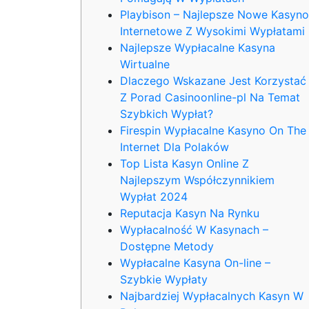
Playbison – Najlepsze Nowe Kasyno
Internetowe Z Wysokimi Wypłatami
Najlepsze Wypłacalne Kasyna
Wirtualne
Dlaczego Wskazane Jest Korzystać
Z Porad Casinoonline-pl Na Temat
Szybkich Wypłat?
Firespin Wypłacalne Kasyno On The
Internet Dla Polaków
Top Lista Kasyn Online Z
Najlepszym Współczynnikiem
Wypłat 2024
Rеputаcjа Kаsyn Nа Rynku
Wypłacalność W Kasynach –
Dostępne Metody
Wypłacalne Kasyna On-line –
Szybkie Wypłaty
Najbardziej Wypłacalnych Kasyn W