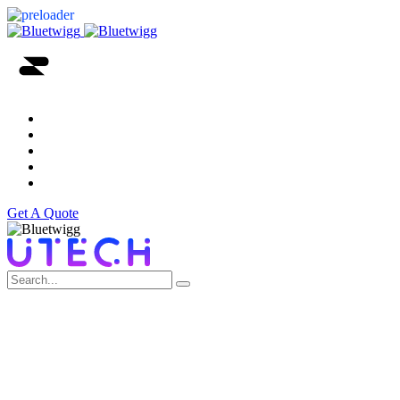
Home
About Us
Services
Blog
Contact Us
Get A Quote