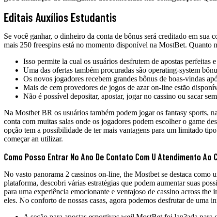
Editais Auxílios Estudantis
Se você ganhar, o dinheiro da conta de bônus será creditado em sua 
mais 250 freespins está no momento disponível na MostBet. Quanto m
Isso permite la cual os usuários desfrutem de apostas perfeitas 
Uma das ofertas também procuradas são operating-system bônus,
Os novos jogadores recebem grandes bônus de boas-vindas após
Mais de cem provedores de jogos de azar on-line estão disponí
Não é possível depositar, apostar, jogar no cassino ou sacar sem
Na Mostbet BR os usuários também podem jogar os fantasy sports, nas
conta com muitas salas onde os jogadores podem escolher o game dese
opção tem a possibilidade de ter mais vantagens para um limitado tip
começar an utilizar.
Como Posso Entrar No Ano De Contato Com U Atendimento Ao 
No vasto panorama 2 cassinos on-line, the Mostbet se destaca como um
plataforma, descobri várias estratégias que podem aumentar suas possi
para uma experiência emocionante e ventajoso de cassino across the i
eles. No conforto de nossas casas, agora podemos desfrutar de uma in
A seção para apostas esportivas weil MostBet foi lan?ada para 