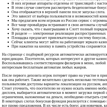
В них игровые аппараты отделены от трансляций с наст
В этом случае советуем рассмотреть бездепозитные бону
Она отображается в верхней панели после запуска слота.
Это зависит от выбора пользователя и возможностей кон
Мы предлагаем всем игрокам из России сервис с огромны
Все чаще провайдеры встраивают в свои автоматы случ
Хочу сказать, что с выигрышами в Слотт полный порядок
В разделе — электронные реализации распространенных 
Площадка предлагает привлекательную систему бонусов,
Сейчас клиенты могут зайти на работающее зеркало казин
При нажатии на кнопку в память устройства сохраняется
На странице с подборкой ресурсов автоматически активируется
юрисдикции. Посетители, которых интересуют и другие казино
Воспользовавшись соответствующим фильтром в меню, любой по
интересным бесплатным автоматам любых жанров.
После первого депозита игрок потеряет право на участие в пр
как она работает. Также желательно сделать несколько тестов
пользователям доступны варианты локализации на русском, анг
Стоит уточнить, что посетителю не нужно искать именно моби
дисплея, выбирается автоматически в момент загрузки перво
ограничения, наложенные на деньги, необходимо отыграть сумм
В некоторых слотах бонусная функция реализуется с помощью
все промо предложения. В их числе есть бонус для новичков, 