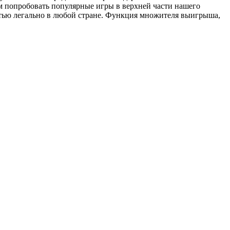
м попробовать популярные игры в верхней части нашего
стью легально в любой стране. Функция множителя выигрыша,