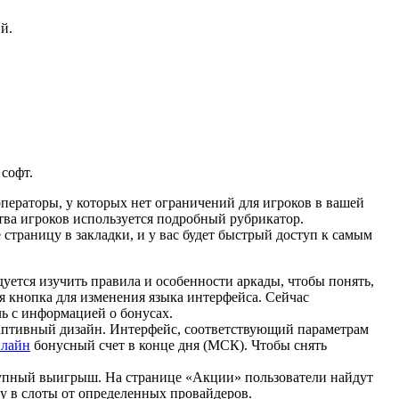
й.
софт.
операторы, у которых нет ограничений для игроков в вашей
тва игроков используется подробный рубрикатор.
траницу в закладки, и у вас будет быстрый доступ к самым
дуется изучить правила и особенности аркады, чтобы понять,
ся кнопка для изменения языка интерфейса. Сейчас
ль с информацией о бонусах.
адаптивный дизайн. Интерфейс, соответствующий параметрам
нлайн
бонусный счет в конце дня (МСК). Чтобы снять
крупный выигрыш. На странице «Акции» пользователи найдут
ру в слоты от определенных провайдеров.