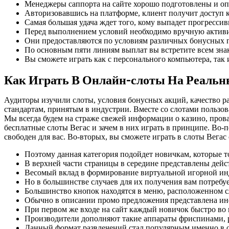
Менеджеры саппорта на сайте хорошо подготовлены и о
Авторизовавшись на платформе, клиент получит доступ к
Самая большая удача ждет того, кому выпадет прогресси
Перед выполнением условий необходимо вручную активи
Они предоставляются по условиям различных бонусных 
По основным пяти линиям выплат вы встретите всем зна
Вы сможете играть как с персонального компьютера, так 
Как Играть В Онлайн-слоты На Реальн
Аудиторы изучили слоты, условия бонусных акций, качество р
стандартам, принятым в индустрии. Вместе со слотами пользов
Мы всегда будем на страже свежей информации о казино, провай
бесплатные слоты Вегас и зачем в них играть в принципе. Во-п
свободен для вас. Во-вторых, вы сможете играть в слоты Вегас с
Поэтому данная категория подойдет новичкам, которые 
В верхней части страницы в середине представлены дей
Весомый вклад в формирование виртуальной игорной инду
Но в большинстве случаев для их получения вам потребуе
Большинство кнопок находятся в меню, расположенном сл
Обычно в описании промо предложения представлена инф
При первом же входе на сайт каждый новичок быстро во 
Производители дополняют такие аппараты фриспинами, 
Данный формат развлечений стал популярным именно в о