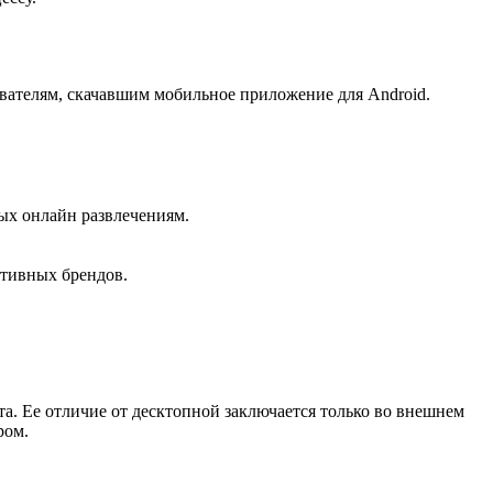
зователям, скачавшим мобильное приложение для Android.
ых онлайн развлечениям.
ктивных брендов.
та. Ее отличие от десктопной заключается только во внешнем
ром.