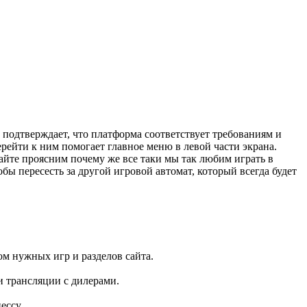
подтверждает, что платформа соответствует требованиям и
рейти к ним помогает главное меню в левой части экрана.
вайте проясним почему же все таки мы так любим играть в
бы пересесть за другой игровой автомат, который всегда будет
ом нужных игр и разделов сайта.
и трансляции с дилерами.
ессу.