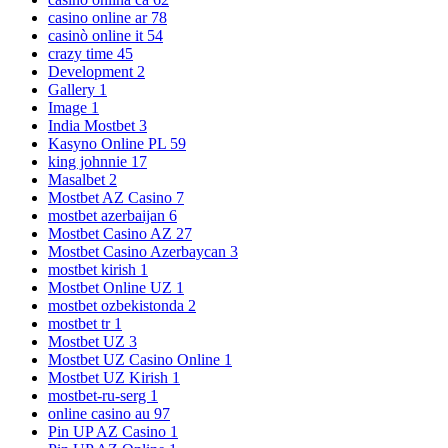
casino online ar
78
casinò online it
54
crazy time
45
Development
2
Gallery
1
Image
1
India Mostbet
3
Kasyno Online PL
59
king johnnie
17
Masalbet
2
Mostbet AZ Casino
7
mostbet azerbaijan
6
Mostbet Casino AZ
27
Mostbet Casino Azerbaycan
3
mostbet kirish
1
Mostbet Online UZ
1
mostbet ozbekistonda
2
mostbet tr
1
Mostbet UZ
3
Mostbet UZ Casino Online
1
Mostbet UZ Kirish
1
mostbet-ru-serg
1
online casino au
97
Pin UP AZ Casino
1