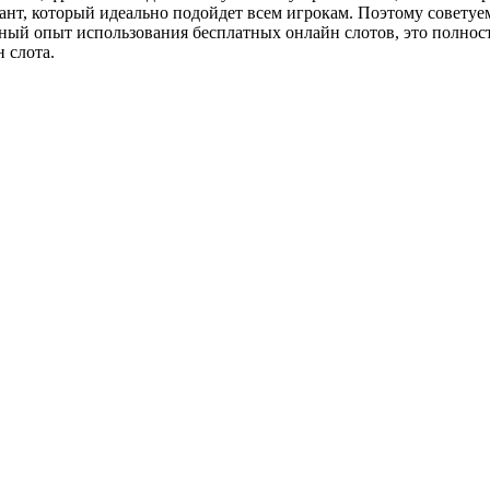
ант, который идеально подойдет всем игрокам. Поэтому советуе
сный опыт использования бесплатных онлайн слотов, это полно
 слота.