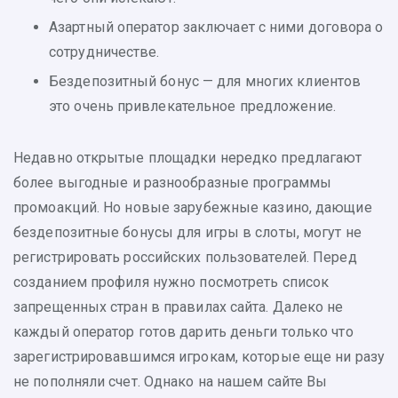
Азартный оператор заключает с ними договора о
сотрудничестве.
Бездепозитный бонус — для многих клиентов
это очень привлекательное предложение.
Недавно открытые площадки нередко предлагают
более выгодные и разнообразные программы
промоакций. Но новые зарубежные казино, дающие
бездепозитные бонусы для игры в слоты, могут не
регистрировать российских пользователей. Перед
созданием профиля нужно посмотреть список
запрещенных стран в правилах сайта. Далеко не
каждый оператор готов дарить деньги только что
зарегистрировавшимся игрокам, которые еще ни разу
не пополняли счет. Однако на нашем сайте Вы