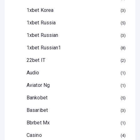
1xbet Korea
3
1xbet Russia
5
1xbet Russian
3
1xbet Russian1
8
22bet IT
2
Audio
1
Aviator Ng
1
Bankobet
5
Basaribet
3
Bbrbet Mx
1
Casino
4