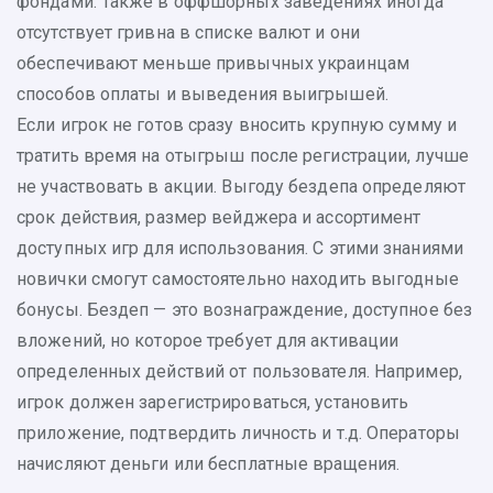
фондами. Также в оффшорных заведениях иногда
отсутствует гривна в списке валют и они
обеспечивают меньше привычных украинцам
способов оплаты и выведения выигрышей.
Если игрок не готов сразу вносить крупную сумму и
тратить время на отыгрыш после регистрации, лучше
не участвовать в акции. Выгоду бездепа определяют
срок действия, размер вейджера и ассортимент
доступных игр для использования. С этими знаниями
новички смогут самостоятельно находить выгодные
бонусы. Бездеп — это вознаграждение, доступное без
вложений, но которое требует для активации
определенных действий от пользователя. Например,
игрок должен зарегистрироваться, установить
приложение, подтвердить личность и т.д. Операторы
начисляют деньги или бесплатные вращения.