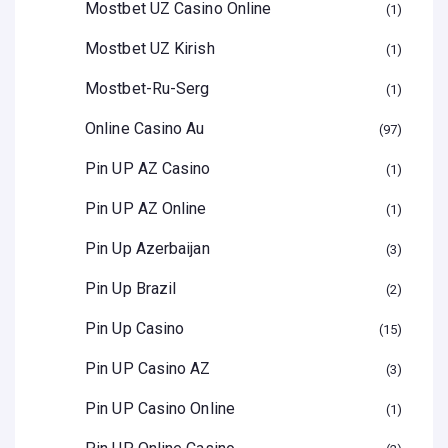
Mostbet UZ Casino Online
1
Mostbet UZ Kirish
1
Mostbet-Ru-Serg
1
Online Casino Au
97
Pin UP AZ Casino
1
Pin UP AZ Online
1
Pin Up Azerbaijan
3
Pin Up Brazil
2
Pin Up Casino
15
Pin UP Casino AZ
3
Pin UP Casino Online
1