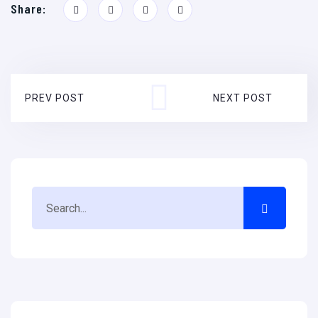
Share:
PREV POST
NEXT POST