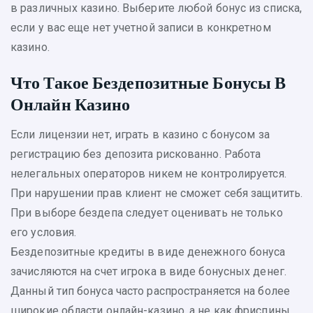
в различных казино. Выберите любой бонус из списка,
если у вас еще нет учетной записи в конкретном
казино.
Что Такое Бездепозитные Бонусы В
Онлайн Казино
Если лицензии нет, играть в казино с бонусом за
регистрацию без депозита рискованно. Работа
нелегальных операторов никем не контролируется.
При нарушении прав клиент не сможет себя защитить.
При выборе бездепа следует оценивать не только
его условия.
Бездепозитные кредиты в виде денежного бонуса
зачисляются на счет игрока в виде бонусных денег.
Данный тип бонуса часто распространяется на более
широкие области онлайн-казино, а не как фриспины