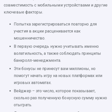
совместимость с мобильными устройствами и другие
ключевые факторы.
Попытка зарегистрироваться повторно для
участия в акции расценивается как
мошенничество.
В первую очередь нужно учитывать именно
волатильность, а также соблюдать принципы
банкролл-менеджмента.
Эти бонусы не принесут вам миллионы, но
помогут начать игру на новых платформах или
игровых автоматах.
Вейджер – это число, которое показывает,
сколько раз полученную бонусную сумму нужно
отыграть.