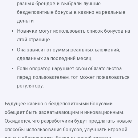
разных брендов и выбрали лучшие
бездепозитные бонусы в казино на реальные
деньги.
Новички могут использовать список бонусов на
этой странице.
Она зависит от суммы реальных вложений,
сделанных за последний месяц.
Если оператор нарушает свои обязательства
перед пользователем, тот может пожаловаться
регулятору.
Будущее казино с бездепозитными бонусами
обещает быть захватывающим и инновационным.
Ожидается, что разработчики будут предлагать новые
способы использования бонусов, улучшать игровой