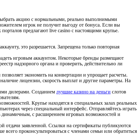
о выбрать акцию с нормальными, реально выполнимыми
ножителем игрок не получит выгоду от бонуса. Если вы
орталов предлагают live casino с настоящими крупье.
аккаунту, это разрешается. Запрещена только повторная
владеть игровым аккаунтом. Некоторые бренды размещают
еестр надзорного органа и проверить, действительно ли
позволяет экономить на конвертации и упрощает расчеты.
наличие лицензии, скорость выплат и другие параметры. На
выми дилерами. Созданием
лучшие казино на деньги
слотов
ователям.
озможностей. Крупье находятся в специальных залах реальных
мпьютерах через специальный интерфейс. Отправляйтесь играть
ть динамичным, с расширением игровых возможностей и
кой отдачи заявленной. Ссылки на сертификаты публикуются
чше всего проконсультироваться с членами семьи или обратиться