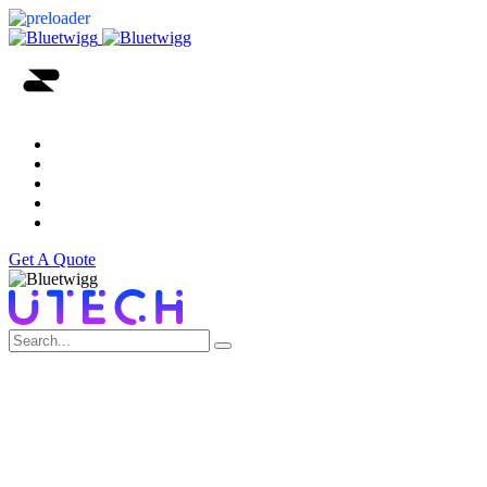
Home
About Us
Services
Blog
Contact Us
Get A Quote
Онлайн казин
Home
>
Bl