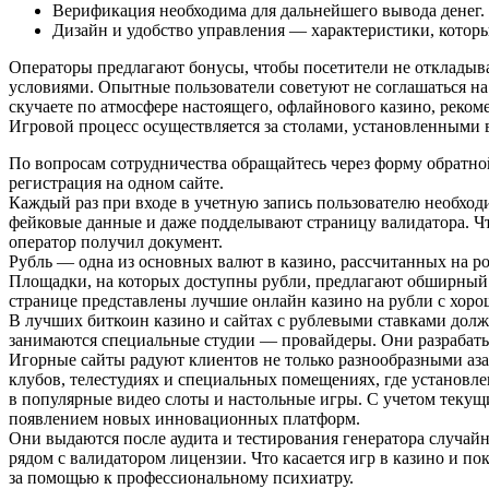
Верификация необходима для дальнейшего вывода денег.
Дизайн и удобство управления — характеристики, которы
Операторы предлагают бонусы, чтобы посетители не откладыв
условиями. Опытные пользователи советуют не соглашаться на
скучаете по атмосфере настоящего, офлайнового казино, реко
Игровой процесс осуществляется за столами, установленными в
По вопросам сотрудничества обращайтесь через форму обратной
регистрация на одном сайте.
Каждый раз при входе в учетную запись пользователю необход
фейковые данные и даже подделывают страницу валидатора. Что
оператор получил документ.
Рубль — одна из основных валют в казино, рассчитанных на р
Площадки, на которых доступны рубли, предлагают обширный к
странице представлены лучшие онлайн казино на рубли с хоро
В лучших биткоин казино и сайтах с рублевыми ставками дол
занимаются специальные студии — провайдеры. Они разрабатыв
Игорные сайты радуют клиентов не только разнообразными аза
клубов, телестудиях и специальных помещениях, где установл
в популярные видео слоты и настольные игры. С учетом теку
появлением новых инновационных платформ.
Они выдаются после аудита и тестирования генератора случай
рядом с валидатором лицензии. Что касается игр в казино и по
за помощью к профессиональному психиатру.