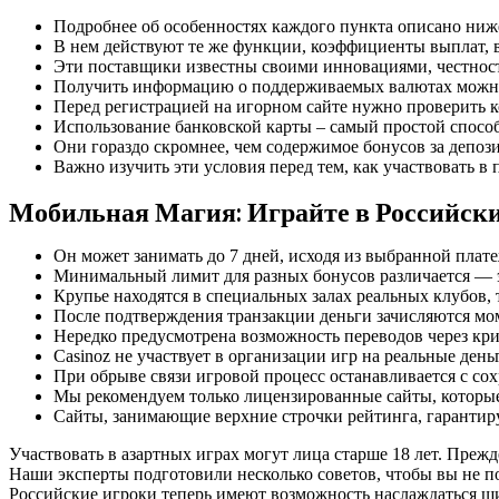
Подробнее об особенностях каждого пункта описано ниж
В нем действуют те же функции, коэффициенты выплат, в
Эти поставщики известны своими инновациями, честност
Получить информацию о поддерживаемых валютах можно
Перед регистрацией на игорном сайте нужно проверить 
Использование банковской карты – самый простой способ 
Они гораздо скромнее, чем содержимое бонусов за депоз
Важно изучить эти условия перед тем, как участвовать в
Мобильная Магия: Играйте в Российски
Он может занимать до 7 дней, исходя из выбранной плат
Минимальный лимит для разных бонусов различается — э
Крупье находятся в специальных залах реальных клубов,
После подтверждения транзакции деньги зачисляются мо
Нередко предусмотрена возможность переводов через кр
Casinoz не участвует в организации игр на реальные де
При обрыве связи игровой процесс останавливается с со
Мы рекомендуем только лицензированные сайты, которы
Сайты, занимающие верхние строчки рейтинга, гарантир
Участвовать в азартных играх могут лица старше 18 лет. Преж
Наши эксперты подготовили несколько советов, чтобы вы не п
Российские игроки теперь имеют возможность наслаждаться ши