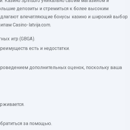
. Казино Spinsbro уникально своим магазином и
большие депозиты и стремиться к более высоким
предлагают впечатляющие бонусы казино и широкий выбор
ам Casino-latvija.com.
ных игр (GBGA).
преимуществ есть и недостатки.
проведением дополнительных оценок, поскольку ваша
ерживается.
 обратиться за помощью.