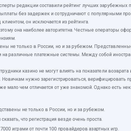
ксперты редакции составили рейтинг лучших зарубежных 
ыплаты без задержек и сотрудничают с популярными пров
клиентом, он исключается из рейтинга.
этому она наиболее авторитетна. Честные операторы офо
ензиям.
вены не только в России, но и за рубежом. Представленн
на различные платежные системы. Между собой иностра
трудники казино не могут влиять на показатели возврата 
ы. Новичкам нужно зарегистрироваться, верифицировать п
оже мало чем отличается от уже знакомой. Однако есть н
ставены не только в России, но и за рубежом.
казать, что регистрация везде очень проста.
000 играми от почти 100 провайдеров азартных игр.