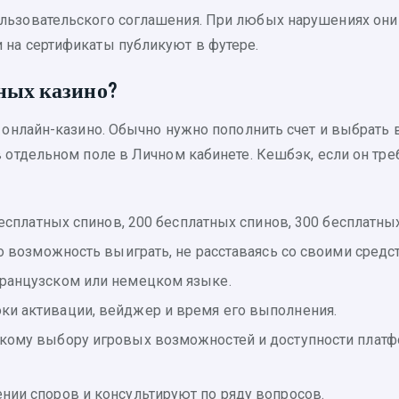
льзовательского соглашения. При любых нарушениях они
 на сертификаты публикуют в футере.
ных казино?
х онлайн-казино. Обычно нужно пополнить счет и выбрат
в отдельном поле в Личном кабинете. Кешбэк, если он тр
бесплатных спинов, 200 бесплатных спинов, 300 бесплатны
то возможность выиграть, не расставаясь со своими средс
французском или немецком языке.
ки активации, вейджер и время его выполнения.
окому выбору игровых возможностей и доступности плат
нии споров и консультируют по ряду вопросов.