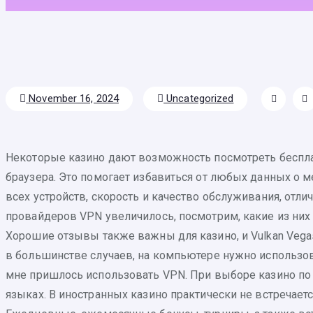
November 16, 2024
Uncategorized
Некоторые казино дают возможность посмотреть бесплат
браузера. Это помогает избавиться от любых данных о м
всех устройств, скорость и качество обслуживания, отл
провайдеров VPN увеличилось, посмотрим, какие из них
Хорошие отзывы также важны для казино, и Vulkan Vegas
в большинстве случаев, на компьютере нужно использова
мне пришлось использовать VPN. При выборе казино по 
языках. В иностранных казино практически не встречаетс