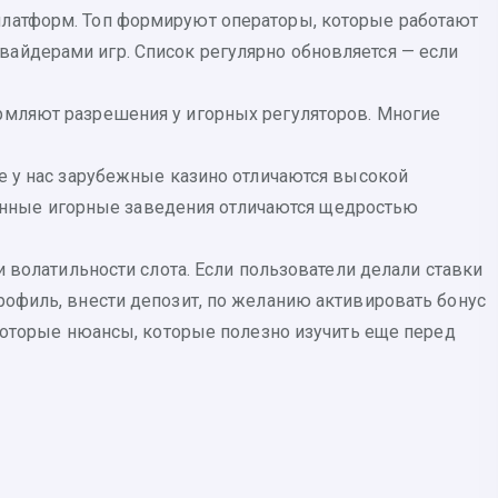
платформ. Топ формируют операторы, которые работают
айдерами игр. Список регулярно обновляется — если
рмляют разрешения у игорных регуляторов. Многие
ые у нас зарубежные казино отличаются высокой
нные игорные заведения отличаются щедростью
и волатильности слота. Если пользователи делали ставки
рофиль, внести депозит, по желанию активировать бонус
екоторые нюансы, которые полезно изучить еще перед