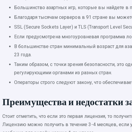
Большинство азартных игр, которые вы найдете в 
Благодаря тысячам серверов в 91 стране вы может
SSL (Secure Sockets Layer) и TLS (Transport Level
Если предусмотрена многоуровневая программа лоя
В большинстве стран минимальный возраст для азарт
23 года.
Таким образом, с точки зрения безопасности, это 
регулирующими органами из разных стран.
Операторы строго следуют закону, что обеспечивае
Преимущества и недостатки з
Стоит отметить, что если это первая лицензия, то получ
Лицензию можно получить в течение 3-4 месяцев, если у