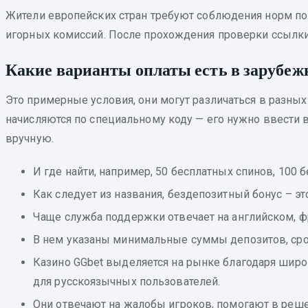
Жители европейских стран требуют соблюдения норм по
игорных комиссий. После прохождения проверки ссылки
Какие варианты оплаты есть в зарубеж
Это примерные условия, они могут различаться в разны
начисляются по специальному коду — его нужно ввести 
вручную.
И где найти, например, 50 бесплатных спинов, 100 
Как следует из названия, бездепозитный бонус – э
Чаще служба поддержки отвечает на английском, 
В нем указаны минимальные суммы депозитов, сро
Казино GGbet выделяется на рынке благодаря шир
для русскоязычных пользователей.
Они отвечают на жалобы игроков, помогают в реше