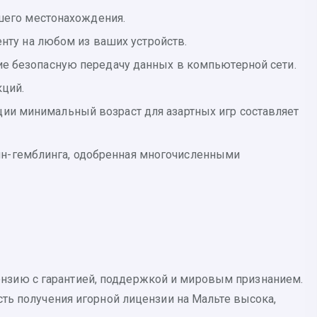
шего местонахождения.
нту на любом из ваших устройств.
ющие безопасную передачу данных в компьютерной сети.
кций.
еции минимальный возраст для азартных игр составляет
айн-гемблинга, одобренная многочисленными
лицензию с гарантией, поддержкой и мировым признанием.
сть получения игорной лицензии на Мальте высока,